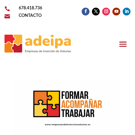

678.418.736

CONTACTO