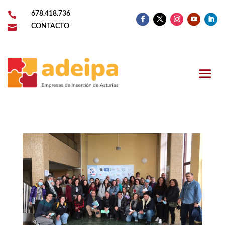

678.418.736

CONTACTO