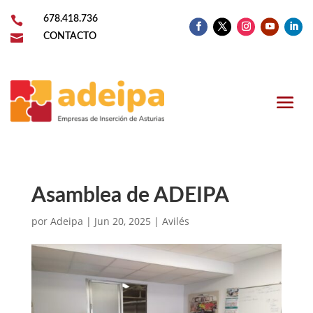

678.418.736

CONTACTO
Asamblea de ADEIPA
por
Adeipa
|
Jun 20, 2025
|
Avilés