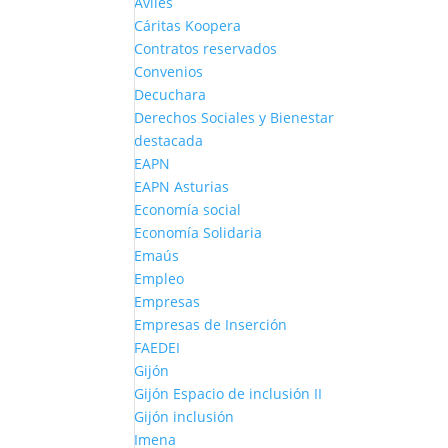
Avilés
Cáritas Koopera
Contratos reservados
Convenios
Decuchara
Derechos Sociales y Bienestar
destacada
EAPN
EAPN Asturias
Economía social
Economía Solidaria
Emaús
Empleo
Empresas
Empresas de Inserción
FAEDEI
Gijón
Gijón Espacio de inclusión II
Gijón inclusión
Imena