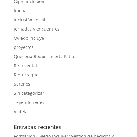
Gijón inclusión
Imena
inclusión social
Jornadas y encuentros
Oviedo Incluye
proyectos
Quesería Bedón-Inserta Patiu
Re-invéntate
Riquirraque
Serenos
Sin categorizar
Tejiendo redes
Vedelar
Entradas recientes
Formación Oviedo Incluye: “Gestión de pedidos y