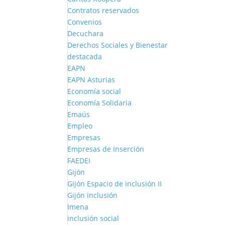
Contratos reservados
Convenios
Decuchara
Derechos Sociales y Bienestar
destacada
EAPN
EAPN Asturias
Economía social
Economía Solidaria
Emaús
Empleo
Empresas
Empresas de Inserción
FAEDEI
Gijón
Gijón Espacio de inclusión II
Gijón inclusión
Imena
inclusión social