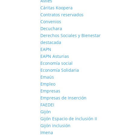
Avilés
Cáritas Koopera
Contratos reservados
Convenios
Decuchara
Derechos Sociales y Bienestar
destacada
EAPN
EAPN Asturias
Economía social
Economía Solidaria
Emaús
Empleo
Empresas
Empresas de Inserción
FAEDEI
Gijón
Gijón Espacio de inclusión II
Gijón inclusión
Imena