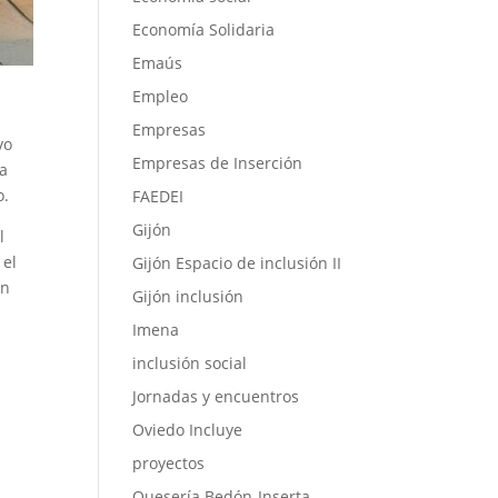
Economía Solidaria
Emaús
Empleo
Empresas
vo
Empresas de Inserción
la
o.
FAEDEI
Gijón
l
 el
Gijón Espacio de inclusión II
an
Gijón inclusión
Imena
inclusión social
Jornadas y encuentros
Oviedo Incluye
proyectos
Quesería Bedón-Inserta