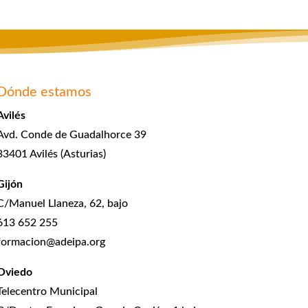
Dónde estamos
Avilés
Avd. Conde de Guadalhorce 39
33401 Avilés (Asturias)
Gijón
C/Manuel Llaneza, 62, bajo
613 652 255
formacion@adeipa.org
Oviedo
Telecentro Municipal