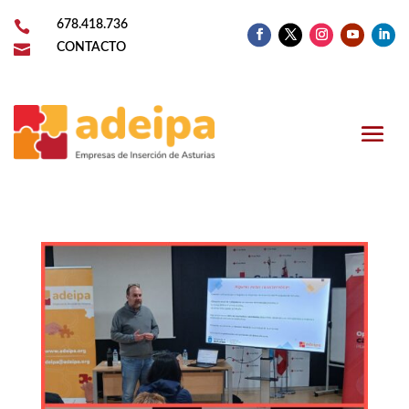

678.418.736

CONTACTO