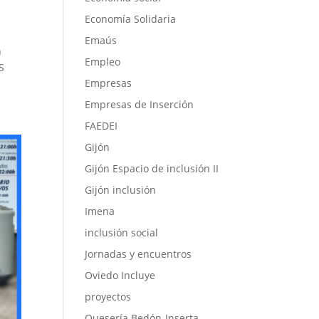
Economía Solidaria
Emaús
n
Empleo
S
Empresas
Empresas de Inserción
FAEDEI
Gijón
Gijón Espacio de inclusión II
Gijón inclusión
Imena
inclusión social
Jornadas y encuentros
Oviedo Incluye
proyectos
Quesería Bedón-Inserta