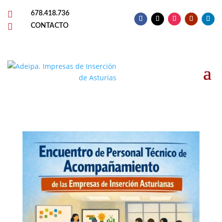

678.418.736

CONTACTO