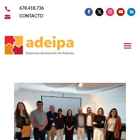

678.418.736

CONTACTO