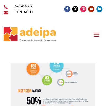

678.418.736

CONTACTO