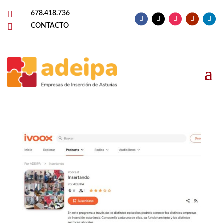

678.418.736

CONTACTO