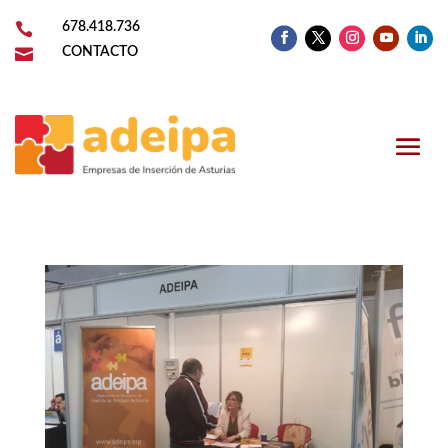

678.418.736

CONTACTO