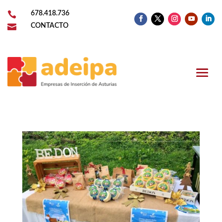

678.418.736

CONTACTO