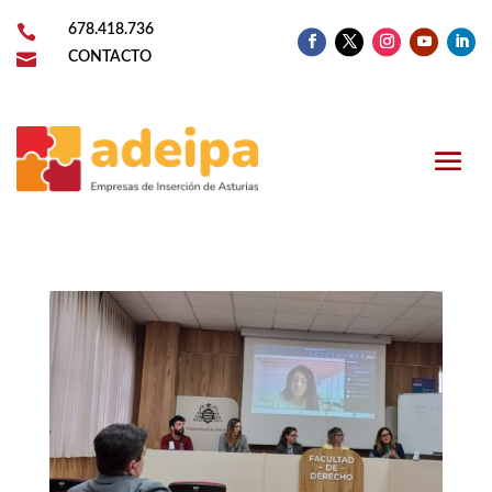

678.418.736

CONTACTO