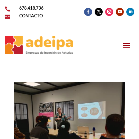

678.418.736

CONTACTO