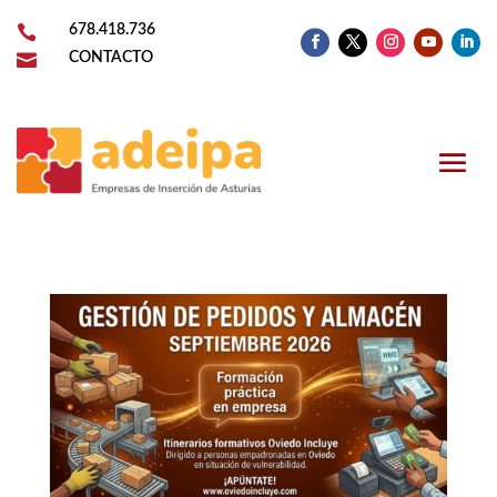

678.418.736

CONTACTO