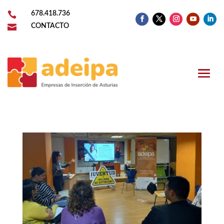

678.418.736

CONTACTO