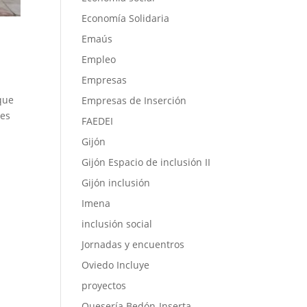
Economía Solidaria
Emaús
Empleo
Empresas
 que
Empresas de Inserción
nes
FAEDEI
Gijón
Gijón Espacio de inclusión II
Gijón inclusión
Imena
inclusión social
Jornadas y encuentros
Oviedo Incluye
proyectos
Quesería Bedón-Inserta