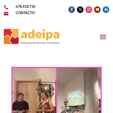

678.418.736

CONTACTO