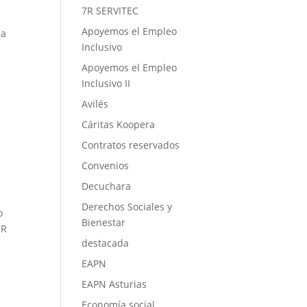
7R SERVITEC
Apoyemos el Empleo
na
Inclusivo
Apoyemos el Empleo
Inclusivo II
Avilés
Cáritas Koopera
Contratos reservados
Convenios
Decuchara
Derechos Sociales y
o
Bienestar
7R
destacada
EAPN
EAPN Asturias
Economía social