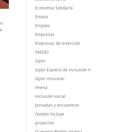
Economía Solidaria
Emaús
to
Empleo
de
Empresas
Empresas de Inserción
FAEDEI
Gijón
Gijón Espacio de inclusión II
Gijón inclusión
Imena
inclusión social
Jornadas y encuentros
Oviedo Incluye
proyectos
Quesería Bedón-Inserta