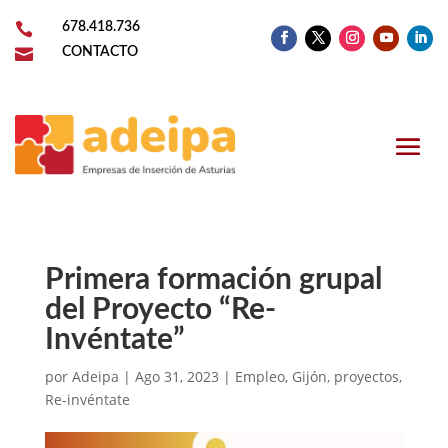

678.418.736

CONTACTO
Primera formación grupal
del Proyecto “Re-
Invéntate”
por
Adeipa
|
Ago 31, 2023
|
Empleo
,
Gijón
,
proyectos
,
Re-invéntate