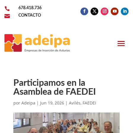

678.418.736

CONTACTO
Participamos en la
Asamblea de FAEDEI
por
Adeipa
|
Jun 19, 2026
|
Avilés
,
FAEDEI