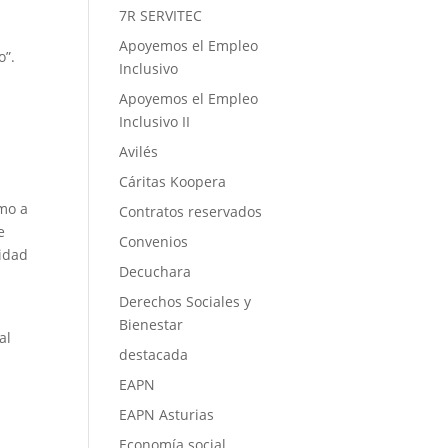
7R SERVITEC
Apoyemos el Empleo
o”.
Inclusivo
Apoyemos el Empleo
Inclusivo II
Avilés
Cáritas Koopera
omo a
Contratos reservados
e
Convenios
vidad
Decuchara
Derechos Sociales y
Bienestar
al
destacada
EAPN
EAPN Asturias
Economía social